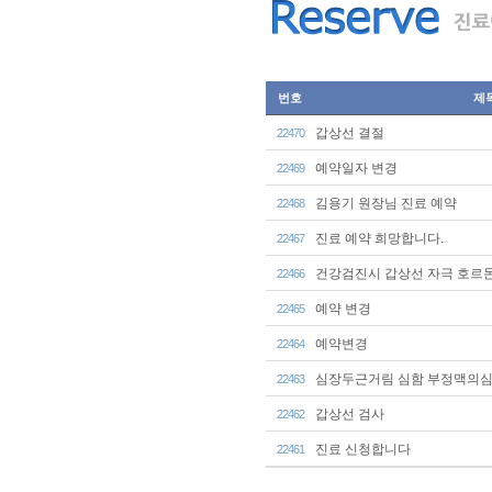
번호
제
갑상선 결절
22470
예약일자 변경
22469
김용기 원장님 진료 예약
22468
진료 예약 희망합니다.
22467
건강검진시 갑상선 자극 호르몬
22466
예약 변경
22465
예약변경
22464
심장두근거림 심함 부정맥의
22463
갑상선 검사
22462
진료 신청합니다
22461