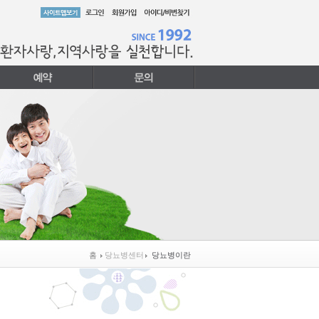
홈
당뇨병센터
당뇨병이란