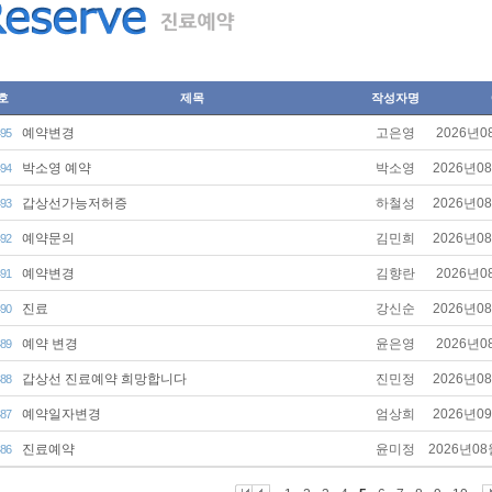
호
제목
작성자명
예약변경
고은영
2026년0
95
박소영 예약
박소영
2026년0
94
갑상선가능저허증
하철성
2026년0
93
예약문의
김민희
2026년0
92
예약변경
김향란
2026년0
91
진료
강신순
2026년0
90
예약 변경
윤은영
2026년0
89
갑상선 진료예약 희망합니다
진민정
2026년0
88
예약일자변경
엄상희
2026년0
87
진료예약
윤미정
2026년08
86