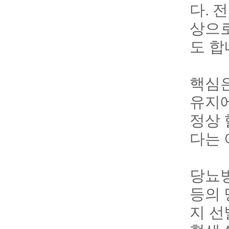
다. 
상으로
도 합
핵심은
유지에
정상 
다는 
당뇨병
등의 
지 선