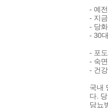
- 예
- 지
- 당
- 30
- 포
- 숙
- 건
국내 
다. 
당뇨병