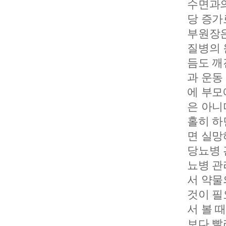
수면과의
당 증가
부원장은
질병의 
듬도 깨
과 운동
에 부모
은 아니
홀히 하
면 실망
당뇨병 
뇨병 관
서 약물
것이 필
서 볼 
보다 빨