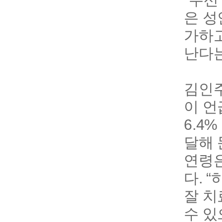
은 성
가하고
난다는
김인주
이 언
6.4
달해 
연령은
다. 
잘 치
수 있