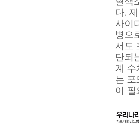
혈색소
다. 
사이다
병으로
서도 
단되는
계 수
는 포
이 필