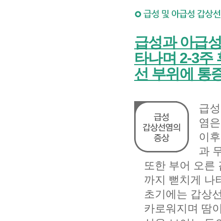
급성과 아급성
타나며 2-3주
선 부위에 통
급성
염은
이후
과 
또한 부어 오른
까지 뻗치게 나
초기에는 갑상선
카로워지며 땀이