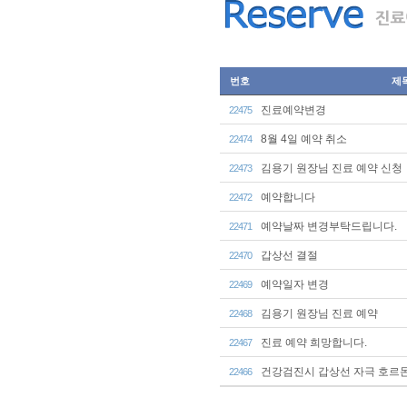
번호
제
진료예약변경
22475
8월 4일 예약 취소
22474
김용기 원장님 진료 예약 신청
22473
예약합니다
22472
예약날짜 변경부탁드립니다.
22471
갑상선 결절
22470
예약일자 변경
22469
김용기 원장님 진료 예약
22468
진료 예약 희망합니다.
22467
건강검진시 갑상선 자극 호르몬
22466