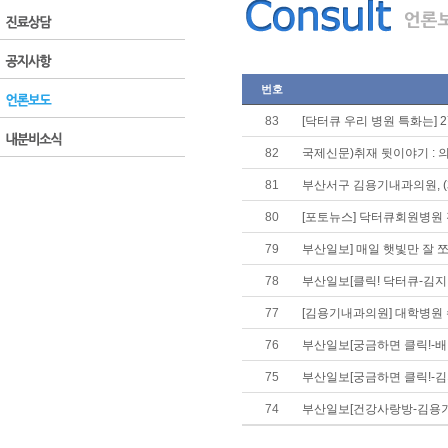
번호
83
[닥터큐 우리 병원 특화는] 
82
국제신문)취재 뒷이야기 : 
81
부산서구 김용기내과의원, 
80
[포토뉴스] 닥터큐회원병원
79
부산일보] 매일 햇빛만 잘 
78
부산일보[클릭! 닥터큐-김지
77
[김용기내과의원] 대학병원
76
부산일보[궁금하면 클릭!-
75
부산일보[궁금하면 클릭!-
74
부산일보[건강사랑방-김용기