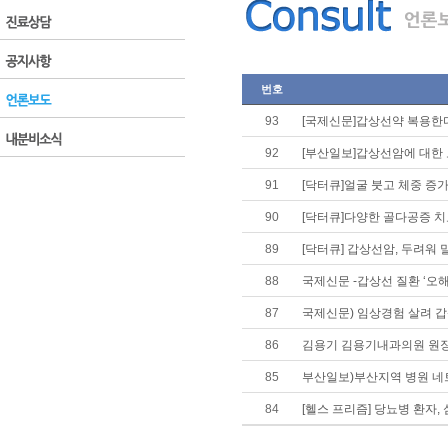
번호
93
[국제신문]갑상선약 복용한다
92
[부산일보]갑상선암에 대한
91
[닥터큐]얼굴 붓고 체중 
90
[닥터큐]다양한 골다공증 치
89
[닥터큐] 갑상선암, 두려워
88
국제신문 -갑상선 질환 ‘오해
87
국제신문) 임상경험 살려 
86
김용기 김용기내과의원 원장 
85
부산일보)부산지역 병원 네
84
[헬스 프리즘] 당뇨병 환자,