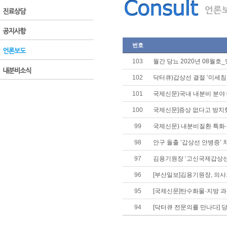
번호
103
월간 당뇨 2020년 08월
102
닥터큐)갑상선 결절 ‘미세침
101
국제신문)국내 내분비 분야
100
국제신문]증상 없다고 방치
99
국제신문) 내분비질환 특화
98
안구 돌출 ‘갑상선 안병증’ 
97
김용기원장 ‘고신국제갑상
96
[부산일보]김용기원장, 의
95
[국제신문]탄수화물·지방 과
94
[닥터큐 전문의를 만나다]