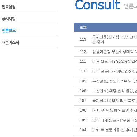
번호
국제신문)김지량 과장 -고지
113
간 줄여
112
김용기원장 부일여성대학 
111
[부산일보사] 9/20(화)
110
[국제신문] 1㎝ 미만 갑상
109
부산일보) 성인 30~40%, 
108
부산일보) 체중 변화 원인,
107
국제신문]풀리지 않는 피로,
106
[닥터큐] 당뇨병 인슐린 주
105
[명의에게 듣는다] “수술이 
104
[닥터큐 전문의를 만나다] 