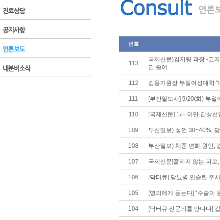
번호
국제신문)김지량 과장 -고지
113
간 줄여
112
김용기원장 부일여성대학 
111
[부산일보사] 9/20(화)
110
[국제신문] 1㎝ 미만 갑상
109
부산일보) 성인 30~40%, 
108
부산일보) 체중 변화 원인,
107
국제신문]풀리지 않는 피로,
106
[닥터큐] 당뇨병 인슐린 주
105
[명의에게 듣는다] “수술이 
104
[닥터큐 전문의를 만나다] 