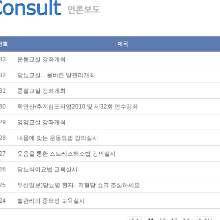
번호
제목
33
운동교실 강좌개최
32
당뇨교실... 올바른 발관리개최
31
콩팥교실 강좌개최
30
학연산/추계심포지엄2010 및 제32회 연수강좌
29
영양교실 강좌개최
28
내몸에 맞는 운동요법 강의실시
27
웃음을 통한 스트레스해소법 강의실시
26
당뇨식이요법 교육실시
25
부산일보)당뇨병 환자.. 저혈당 쇼크 조심하세요
24
발관리의 중요성 교육실시