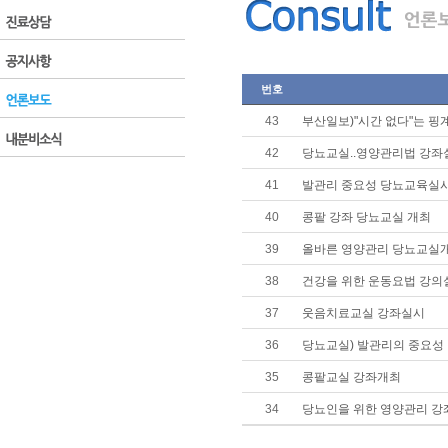
번호
43
부산일보)"시간 없다"는 핑
42
당뇨교실..영양관리법 강좌
41
발관리 중요성 당뇨교육실
40
콩팥 강좌 당뇨교실 개최
39
올바른 영양관리 당뇨교실
38
건강을 위한 운동요법 강의
37
웃음치료교실 강좌실시
36
당뇨교실) 발관리의 중요성
35
콩팥교실 강좌개최
34
당뇨인을 위한 영양관리 강