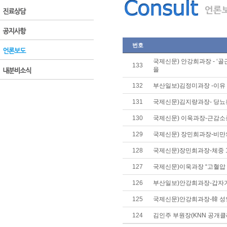
번호
국제신문) 안강희과장 - ‘
133
을
132
부산일보)김정미과장 -이유 
131
국제신문)김지량과장- 당뇨환
130
국제신문) 이욱과장-근감소
129
국제신문) 장민희과장-비
128
국제신문)장민희과장-체중 1
127
국제신문)이욱과장 “고혈압 
126
부산일보)안강희과장-갑자기
125
국제신문)안강희과장-韓 성인
124
김인주 부원장(KNN 공개