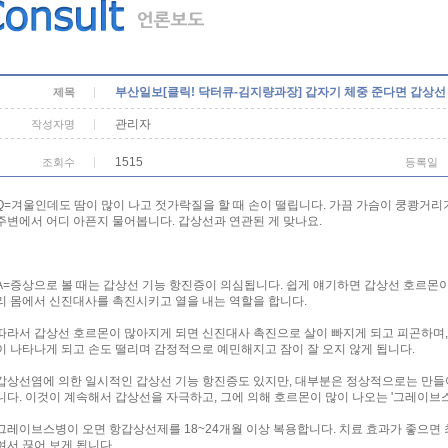
부산일보[클릭! 닥터큐-김지량과장] 갑자기 체중 준다면 갑상선
제목
관리자
작성자명
1515
조회수
등록일
Q=겨울인데도 땀이 많이 나고 젓가락질을 할 때 손이 떨립니다. 가끔 가슴이 쿵쾅거리
주변에서 어디 아픈지 물어봅니다. 갑상선과 연관된 게 맞나요.
A=증상으로 볼 때는 갑상선 기능 항진증이 의심됩니다. 쉽게 얘기하면 갑상선 호르몬이
리 몸에서 신진대사를 촉진시키고 열을 내는 역할을 합니다.
따라서 갑상선 호르몬이 많아지게 되면 신진대사 촉진으로 살이 빠지게 되고 피곤하며, 
이 나타나게 되고 손도 떨리며 감정적으로 예민해지고 잠이 잘 오지 않게 됩니다.
갑상선염에 의한 일시적인 갑상선 기능 항진증도 있지만, 대부분은 정상적으로는 만들어
니다. 이것이 계속해서 갑상선을 자극하고, 그에 의해 호르몬이 많이 나오는 '그레이브
그레이브스병이 오면 항갑상선제를 18~24개월 이상 복용합니다. 치료 효과가 좋으면
여서 끊어 보게 됩니다.