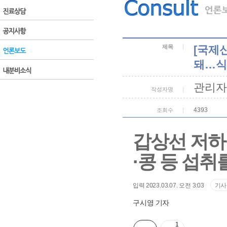
제목
[국제
돼…식
관리자
작성자명
4393
조회수
갑상선 저하
·콩 등 섭취
기사
입력
2023.03.07. 오전 3:03
구시영 기자
1
SNS