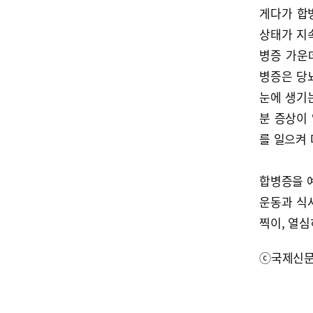
게다가 합
상태가 지
병증 가운
병증은 당
눈에 생기
분 증상이
를 일으켜 
합병증을 
운동과 식
찍이, 열심
ⓒ국제신문