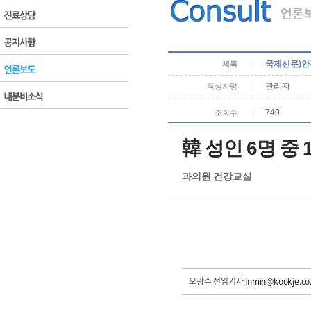
국제신문)안
제목
관리자
작성자명
740
조회수
韓 성인 6명 
과의원 건강교실
오광수 선임기자
inmin@kookje.co